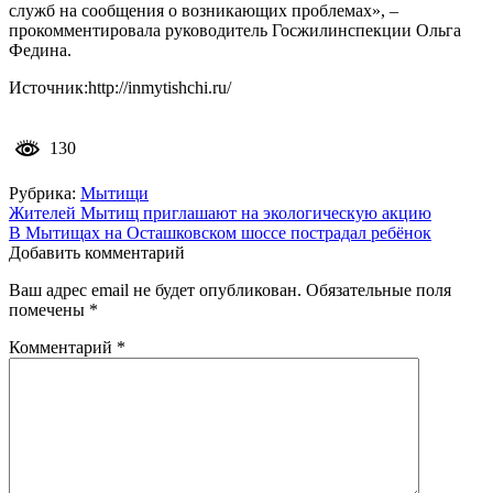
служб на сообщения о возникающих проблемах», –
прокомментировала руководитель Госжилинспекции Ольга
Федина.
Источник:http://inmytishchi.ru/
130
Рубрика:
Мытищи
Навигация
Жителей Мытищ приглашают на экологическую акцию
В Мытищах на Осташковском шоссе пострадал ребёнок
по
Добавить комментарий
записям
Ваш адрес email не будет опубликован.
Обязательные поля
помечены
*
Комментарий
*