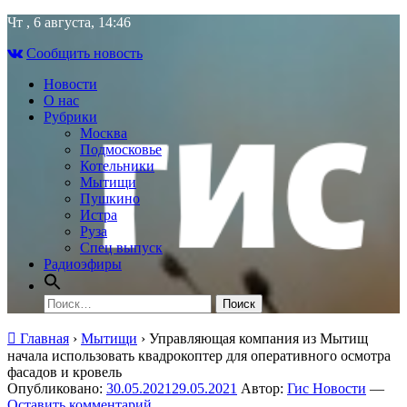
Skip
Чт , 6 августа, 14:46
to
Сообщить новость
content
Новости
О нас
Рубрики
Москва
Подмосковье
Котельники
Мытищи
Пушкино
Истра
Руза
Спец выпуск
Радиоэфиры
Найти:
Главная
›
Мытищи
›
Управляющая компания из Мытищ
начала использовать квадрокоптер для оперативного осмотра
фасадов и кровель
Опубликовано:
30.05.2021
29.05.2021
Автор:
Гис Новости
—
Оставить комментарий