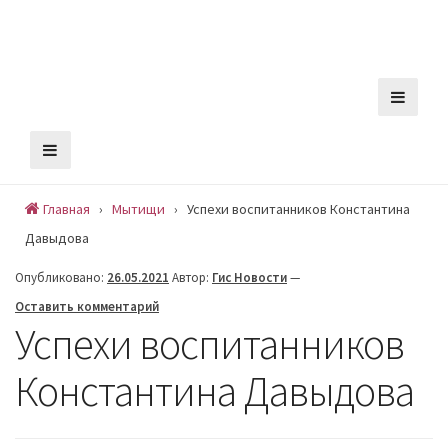
Skip
Пт , 7 августа,
Сообщить новость
to
13:15
content
Главная
›
Мытищи
›
Успехи воспитанников Константина
Давыдова
Опубликовано:
26.05.2021
Автор:
Гис Новости
—
Оставить комментарий
Успехи воспитанников
Константина Давыдова