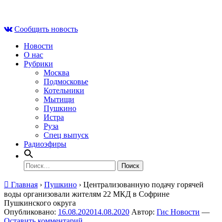
Skip
Сб , 8 августа, 02:26
to
Сообщить новость
content
Новости
О нас
Рубрики
Москва
Подмосковье
Котельники
Мытищи
Пушкино
Истра
Руза
Спец выпуск
Радиоэфиры
Найти:
Главная
›
Пушкино
›
Централизованную подачу горячей
воды организовали жителям 22 МКД в Софрине
Пушкинского округа
Опубликовано:
16.08.2020
14.08.2020
Автор:
Гис Новости
—
Оставить комментарий