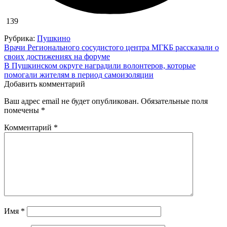
139
Рубрика:
Пушкино
Навигация
Врачи Регионального сосудистого центра МГКБ рассказали о
своих достижениях на форуме
по
В Пушкинском округе наградили волонтеров, которые
записям
помогали жителям в период самоизоляции
Добавить комментарий
Ваш адрес email не будет опубликован.
Обязательные поля
помечены
*
Комментарий
*
Имя
*