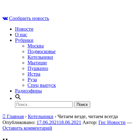
Skip
Пт , 7 августа, 22:53
to
Сообщить новость
content
Новости
О нас
Рубрики
Москва
Подмосковье
Котельники
Мытищи
Пушкино
Истра
Руза
Спец выпуск
Радиоэфиры
Найти:
Главная
›
Котельники
›
Читаем везде, читаем всегда
Опубликовано:
17.06.2021
18.06.2021
Автор:
Гис Новости
—
Оставить комментарий