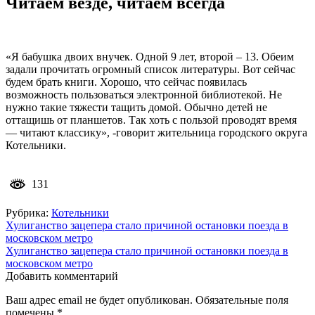
Читаем везде, читаем всегда
«Я бабушка двоих внучек. Одной 9 лет, второй – 13. Обеим
задали прочитать огромный список литературы. Вот сейчас
будем брать книги. Хорошо, что сейчас появилась
возможность пользоваться электронной библиотекой. Не
нужно такие тяжести тащить домой. Обычно детей не
оттащишь от планшетов. Так хоть с пользой проводят время
— читают классику», -говорит жительница городского округа
Котельники.
131
Рубрика:
Котельники
Навигация
Хулиганство зацепера стало причиной остановки поезда в
московском метро
по
Хулиганство зацепера стало причиной остановки поезда в
записям
московском метро
Добавить комментарий
Ваш адрес email не будет опубликован.
Обязательные поля
помечены
*