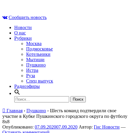
Skip
Пн , 10 августа, 04:14
to
Сообщить новость
content
Новости
О нас
Рубрики
Москва
Подмосковье
Котельники
Мытищи
Пушкино
Истра
Руза
Спец выпуск
Радиоэфиры
Найти:
Главная
›
Пушкино
›
Шесть команд подтвердили свое
участие в Кубке Пушкинского городского округа по футболу
8х8
Опубликовано:
07.09.2020
07.09.2020
Автор:
Гис Новости
—
Оставить комментарий