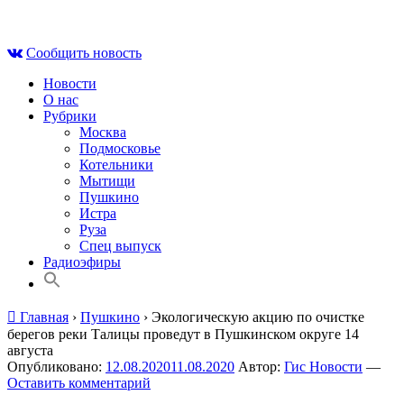
Skip
Вс , 9 августа, 01:53
to
Сообщить новость
content
Новости
О нас
Рубрики
Москва
Подмосковье
Котельники
Мытищи
Пушкино
Истра
Руза
Спец выпуск
Радиоэфиры
Главная
›
Пушкино
›
Экологическую акцию по очистке
берегов реки Талицы проведут в Пушкинском округе 14
августа
Опубликовано:
12.08.2020
11.08.2020
Автор:
Гис Новости
—
Оставить комментарий