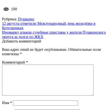
100
Рубрика:
Пушкино
Навигация
12 августа отметили Международный день молодёжи в
Котельниках
по
Иномарку изъяли судебные приставы у жителя Пушкинского
записям
округа за долги по ЖКХ
Добавить комментарий
Ваш адрес email не будет опубликован.
Обязательные поля
помечены
*
Комментарий
*
Имя
*