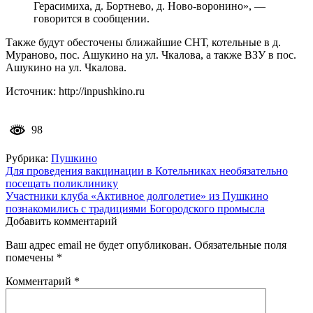
Герасимиха, д. Бортнево, д. Ново-воронино», —
говорится в сообщении.
Также будут обесточены ближайшие СНТ, котельные в д.
Мураново, пос. Ашукино на ул. Чкалова, а также ВЗУ в пос.
Ашукино на ул. Чкалова.
Источник: http://inpushkino.ru
98
Рубрика:
Пушкино
Навигация
Для проведения вакцинации в Котельниках необязательно
посещать поликлинику
по
Участники клуба «Активное долголетие» из Пушкино
записям
познакомились с традициями Богородского промысла
Добавить комментарий
Ваш адрес email не будет опубликован.
Обязательные поля
помечены
*
Комментарий
*