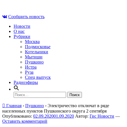
Skip
Пт , 7 августа, 13:18
to
Сообщить новость
content
Новости
О нас
Рубрики
Москва
Подмосковье
Котельники
Мытищи
Пушкино
Истра
Руза
Спец выпуск
Радиоэфиры
Найти:
Главная
›
Пушкино
›
Электричество отключат в ряде
населенных пунктов Пушкинского округа 2 сентября
Опубликовано:
02.09.2020
01.09.2020
Автор:
Гис Новости
—
Оставить комментарий