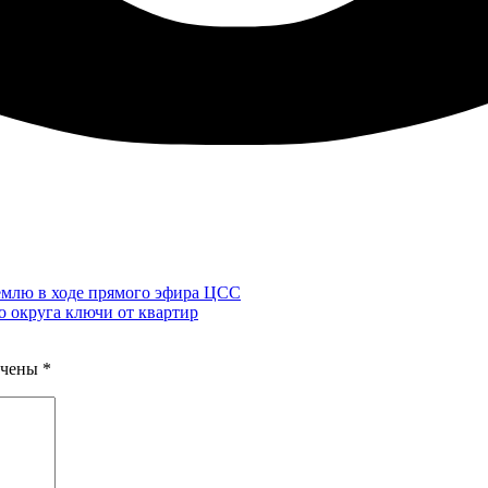
емлю в ходе прямого эфира ЦСС
 округа ключи от квартир
ечены
*