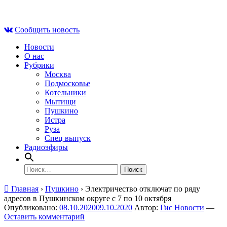
Skip
Пт , 7 августа, 16:00
to
Сообщить новость
content
Новости
О нас
Рубрики
Москва
Подмосковье
Котельники
Мытищи
Пушкино
Истра
Руза
Спец выпуск
Радиоэфиры
Найти:
Главная
›
Пушкино
›
Электричество отключат по ряду
адресов в Пушкинском округе с 7 по 10 октября
Опубликовано:
08.10.2020
09.10.2020
Автор:
Гис Новости
—
Оставить комментарий