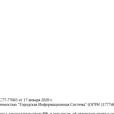
-77665 от 17 января 2020 г.
твенностью "Городская Информационная Система" (ОГРН 117774
ии с законодательством РФ, в том числе, об авторском праве и 