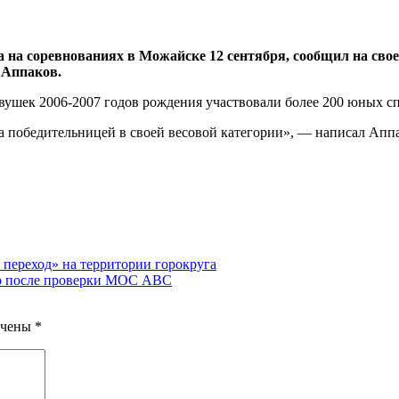
на соревнованиях в Можайске 12 сентября, сообщил на свое
 Аппаков.
вушек 2006-2007 годов рождения участвовали более 200 юных с
 победительницей в своей весовой категории», — написал Апп
ереход» на территории горокруга
о после проверки МОС АВС
ечены
*