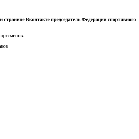
й странице Вконтакте председатель Федерации спортивного
портсменов.
аков