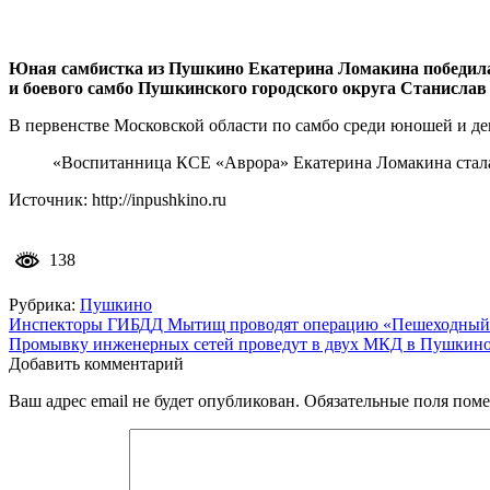
Юная самбистка из Пушкино Екатерина Ломакина победила 
и боевого самбо Пушкинского городского округа Станислав
В первенстве Московской области по самбо среди юношей и де
«Воспитанница КСЕ «Аврора» Екатерина Ломакина стала
Источник: http://inpushkino.ru
138
Рубрика:
Пушкино
Навигация
Инспекторы ГИБДД Мытищ проводят операцию «Пешеходный п
Промывку инженерных сетей проведут в двух МКД в Пушкин
по
Добавить комментарий
записям
Ваш адрес email не будет опубликован.
Обязательные поля пом