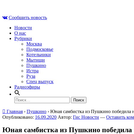
Skip
Пт , 7 августа, 13:59
to
Сообщить новость
content
Новости
О нас
Рубрики
Москва
Подмосковье
Котельники
Мытищи
Пушкино
Истра
Руза
Спец выпуск
Радиоэфиры
Найти:
Главная
›
Пушкино
›
Юная самбистка из Пушкино победила н
Опубликовано:
16.09.2020
Автор:
Гис Новости
—
Оставить ко
Юная самбистка из Пушкино победила 