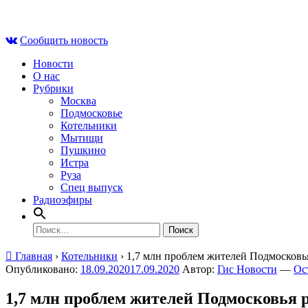
Skip
Чт , 6 августа, 05:59
to
Сообщить новость
content
Новости
О нас
Рубрики
Москва
Подмосковье
Котельники
Мытищи
Пушкино
Истра
Руза
Спец выпуск
Радиоэфиры
Найти:
Главная
›
Котельники
›
1,7 млн проблем жителей Подмосковь
Опубликовано:
18.09.2020
17.09.2020
Автор:
Гис Новости
—
Ос
1,7 млн проблем жителей Подмосковья 