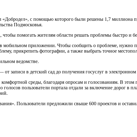
 «Добродел», с помощью которого были решены 1,7 миллиона про
ьства Подмосковья.
чтобы помогать жителям области решать проблемы быстро и бе
 в мобильном приложении. Чтобы сообщить о проблеме, нужно п
облему, прикрепить фотографии, а также выбрать точное местоп
ильном ведомстве.
 от записи в детский сад до получения госуслуг в электронном 
омфортной среды, благодаря опросам и голосованиям. В этом го
го голосов пользователи портала отдали за включение дорог в п
рий.
я». Пользователи предложили свыше 600 проектов и оставили