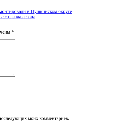
емонтировали в Пушкинском округе
е с начала сезона
ечены
*
ля последующих моих комментариев.