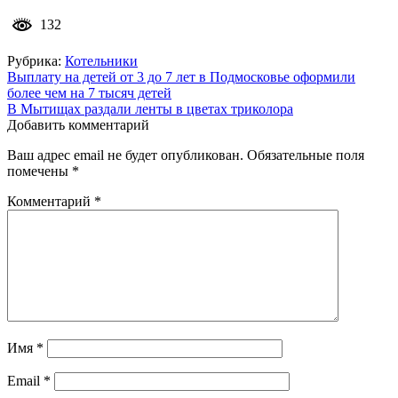
132
Рубрика:
Котельники
Навигация
Выплату на детей от 3 до 7 лет в Подмосковье оформили
более чем на 7 тысяч детей
по
В Мытищах раздали ленты в цветах триколора
записям
Добавить комментарий
Ваш адрес email не будет опубликован.
Обязательные поля
помечены
*
Комментарий
*
Имя
*
Email
*