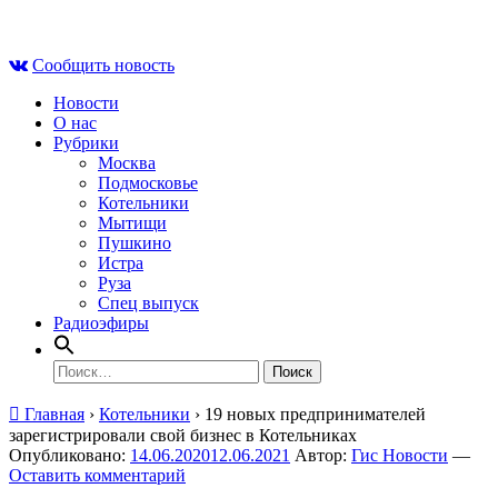
Skip
Сб , 8 августа, 17:11
to
Сообщить новость
content
Новости
О нас
Рубрики
Москва
Подмосковье
Котельники
Мытищи
Пушкино
Истра
Руза
Спец выпуск
Радиоэфиры
Найти:
Главная
›
Котельники
›
19 новых предпринимателей
зарегистрировали свой бизнес в Котельниках
Опубликовано:
14.06.2020
12.06.2021
Автор:
Гис Новости
—
Оставить комментарий